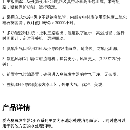
1.
主板由军工级变频变压
PCB电路及真空环氧高压包组成。带有短
路，断路保护功能，运行稳定。
2.
采用立式水冷
+风冷不锈钢臭氧管，内部介电材质使用高纯度二氧化
硅石英套管，设计使用寿
命＞
30000小时。
3.
多功能控制系统：控制三路输出，温度数字显示，高温报警，运行
时间累计，定时开关机，远程联动。
4.
臭氧出气口采用
316L级不锈钢锻造而成。耐腐蚀、防氧化泄漏。
5.
散热风扇采用静音轴流电机，噪音更小，风量更大（
3.25立方/分
钟）。
6.
前置空气过滤装置：确保进入臭氧发生器的空气干净、无杂质。
7.
整机
304不锈钢喷涂烤漆工艺，外形
大气、优雅、
美观。
产品详情
爱克臭氧发生器QHW系列主要为泳池水处理消毒而设计，同时也可以
用于其他方面的水处理消毒。