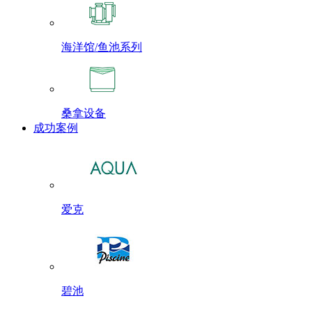
海洋馆/鱼池系列
桑拿设备
成功案例
爱克
碧池