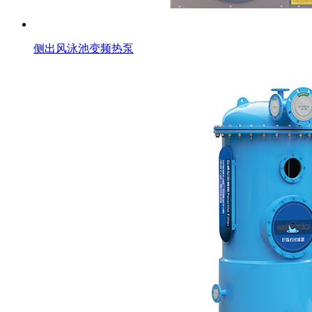
侧出风泳池变频热泵