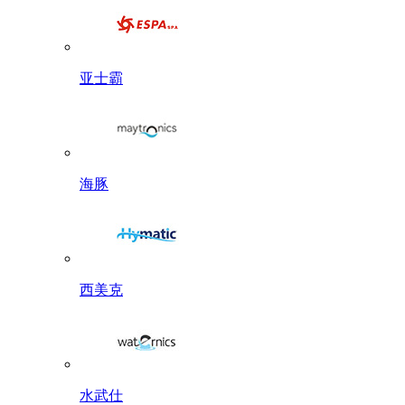
亚士霸
海豚
西美克
水武仕