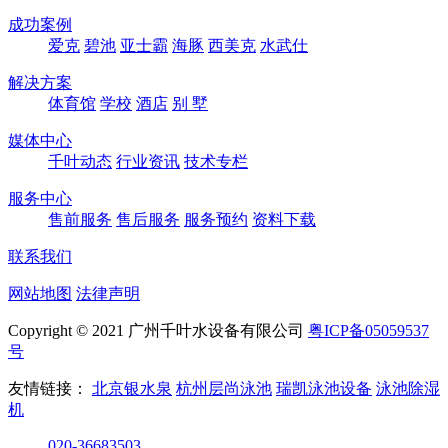
成功案例
爱克
碧池
亚士霸
海豚
西美克
水武仕
解决方案
体育馆
学校
酒店
别 墅
媒体中心
千叶动态
行业资讯
技术专栏
服务中心
售前服务
售后服务
服务预约
资料下载
联系我们
网站地图
法律声明
Copyright © 2021 广州千叶水设备有限公司
粤ICP备05059537
号
友情链接：
北京银水泉
杭州层尚泳池
瑞凯泳池设备
泳池除湿
机
020-36683503