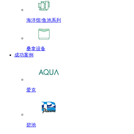
海洋馆/鱼池系列
桑拿设备
成功案例
爱克
碧池