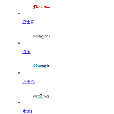
亚士霸
海豚
西美克
水武仕