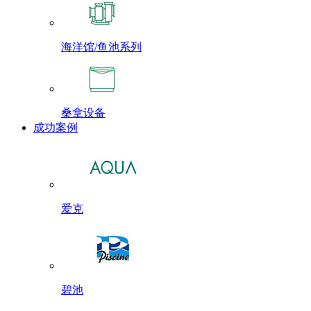
海洋馆/鱼池系列
桑拿设备
成功案例
爱克
碧池