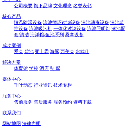
公司概要
旗下品牌
文化理念
名誉表彰
核心产品
恒温除湿设备
泳池循环过滤设备
泳池消毒设备
泳池监
控设备
泳池吸污机
一体化过滤设备
泳池照明灯
泳池配
套/清洁
海洋馆/鱼池系列
桑拿设备
成功案例
爱克
碧池
亚士霸
海豚
西美克
水武仕
解决方案
体育馆
学校
酒店
别 墅
媒体中心
千叶动态
行业资讯
技术专栏
服务中心
售前服务
售后服务
服务预约
资料下载
联系我们
网站地图
法律声明