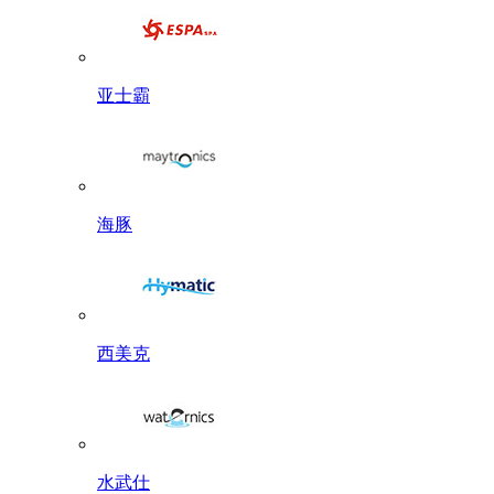
亚士霸
海豚
西美克
水武仕