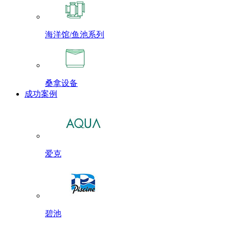
海洋馆/鱼池系列
桑拿设备
成功案例
爱克
碧池