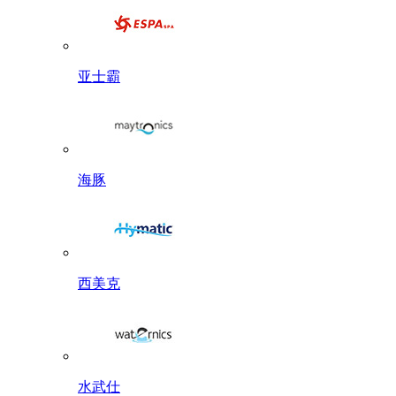
亚士霸
海豚
西美克
水武仕