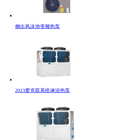
侧出风泳池变频热泵
2023爱克双系统淋浴热泵